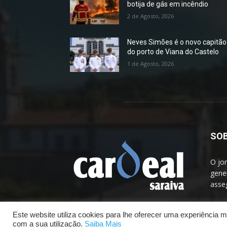
botija de gás em incêndio
2 de Agosto, 2026
Neves Simões é o novo capitão
do porto de Viana do Castelo
1 de Agosto, 2026
SOB
O jo
gener
asseg
Este website utiliza cookies para lhe oferecer uma experiência
com a sua utilização.
Saiba Mais