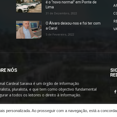
é o “novo normal” em Ponte de
A
Lima
C
31 de Dezembro, 2022
R
O Álvaro deixou-nos e foi ter com
a Carol
V
5 de Fevereiro, 2022
RE NÓS
SI
RE
rnal Cardeal Saraiva é um órgão de Informação
alista, pluralista, e que tem como objectivo fundamental
urar a todos os leitores o direito à Informação.
 mais personalizada. Ao prosseguir com a navegação, está a concorda
Ficha Técnica
Estatut