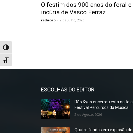
O festim dos 900 anos do foral e
incúria de Vasco Ferraz
redacao
-
2 de Julho, 2026
Toggle High Contrast
Toggle Font size
ESCOLHAS DO EDITOR
Rão Kyao encerrou esta noite o
Festival Percursos da Música
2 de Agosto, 2026
Quatro feridos em explosão de