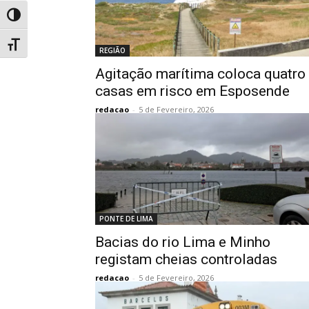
Toggle High Contrast
Toggle Font size
REGIÃO
Agitação marítima coloca quatro
casas em risco em Esposende
redacao
-
5 de Fevereiro, 2026
PONTE DE LIMA
Bacias do rio Lima e Minho
registam cheias controladas
redacao
-
5 de Fevereiro, 2026