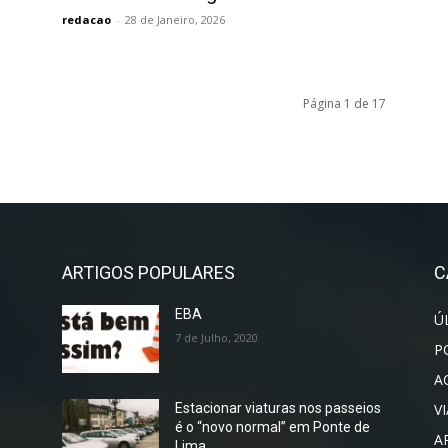
redacao
-
28 de Janeiro, 2026
Página 1 de 17
ARTIGOS POPULARES
C
EBA
Ú
7 de Julho, 2020
P
A
V
Estacionar viaturas nos passeios
é o “novo normal” em Ponte de
A
Lima