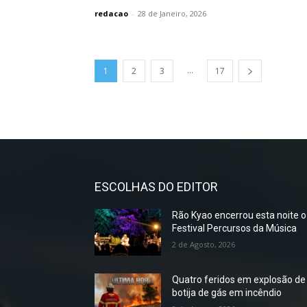
redacao
-
28 de Janeiro, 2026
...
1
2
3
17
ESCOLHAS DO EDITOR
Rão Kyao encerrou esta noite o
Festival Percursos da Música
2 de Agosto, 2026
Quatro feridos em explosão de
botija de gás em incêndio