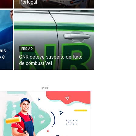
Portugal
REGIÃO
ais
o é
GNR deteve suspeito de furto
de combustível
PUB