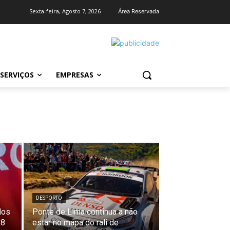
Sexta-feira, Agosto 7, 2026
Área Reservada
SERVIÇOS
EMPRESAS
DESPORTO
dos
Ponte de Lima continua a não
28
estar no mapa do rali de