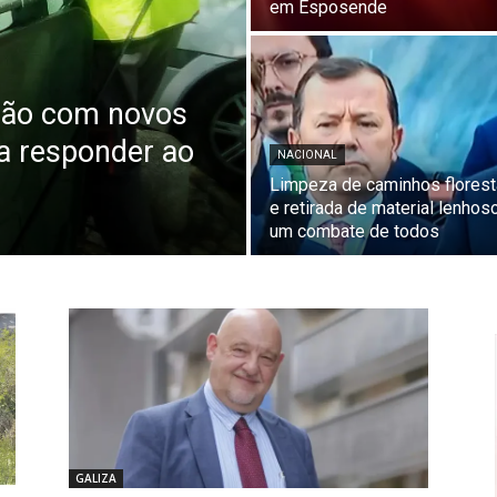
em Esposende
ção com novos
a responder ao
NACIONAL
Limpeza de caminhos florest
e retirada de material lenhos
um combate de todos
GALIZA