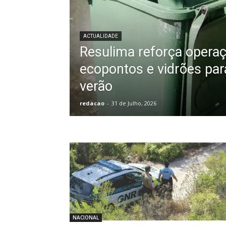
ACTUALIDADE
Resulima reforça opera
ecopontos e vidrões par
verão
redacao
-
31 de Julho, 2026
NACIONAL