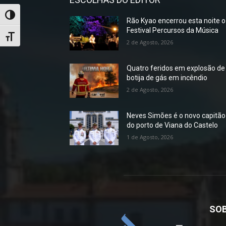
Toggle High Contrast
Rão Kyao encerrou esta noite o
Festival Percursos da Música
Toggle Font size
2 de Agosto, 2026
Quatro feridos em explosão de
botija de gás em incêndio
2 de Agosto, 2026
Neves Simões é o novo capitão
do porto de Viana do Castelo
1 de Agosto, 2026
SOB