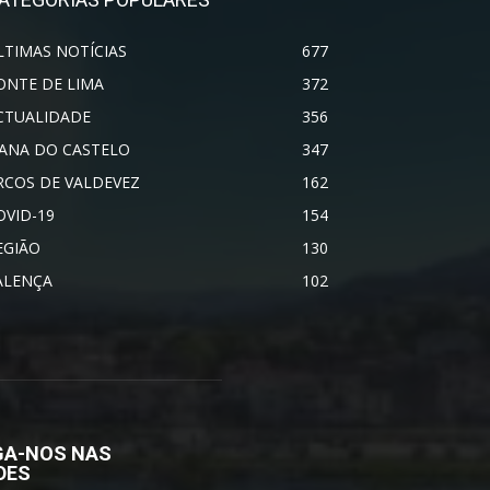
LTIMAS NOTÍCIAS
677
ONTE DE LIMA
372
CTUALIDADE
356
IANA DO CASTELO
347
RCOS DE VALDEVEZ
162
OVID-19
154
EGIÃO
130
ALENÇA
102
GA-NOS NAS
DES