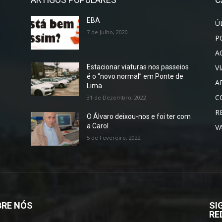
EBA
Ú
7 de Julho, 2020
P
A
V
Estacionar viaturas nos passeios
é o “novo normal” em Ponte de
A
Lima
C
31 de Dezembro, 2022
R
O Álvaro deixou-nos e foi ter com
a Carol
V
5 de Fevereiro, 2022
RE NÓS
SI
RE