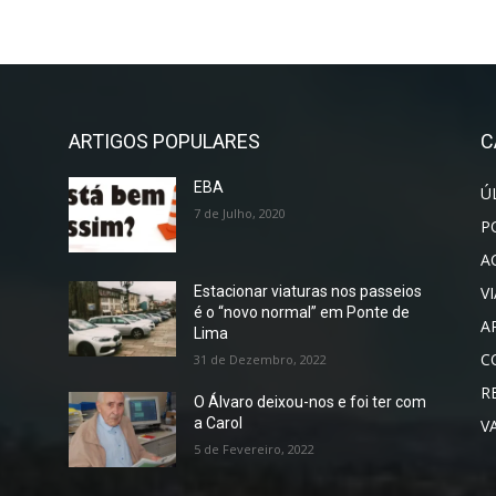
ARTIGOS POPULARES
C
EBA
Ú
7 de Julho, 2020
P
A
V
Estacionar viaturas nos passeios
é o “novo normal” em Ponte de
A
Lima
C
31 de Dezembro, 2022
R
O Álvaro deixou-nos e foi ter com
a Carol
V
5 de Fevereiro, 2022