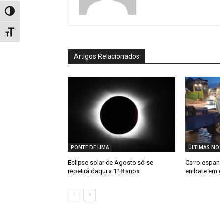
Toggle High Contrast
Toggle Font size
Artigos Relacionados
PONTE DE LIMA
ÚLTIMAS NOT
Eclipse solar de Agosto só se
Carro espa
repetirá daqui a 118 anos
embate em 