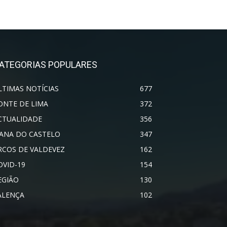
ATEGORIAS POPULARES
LTIMAS NOTÍCIAS
677
ONTE DE LIMA
372
CTUALIDADE
356
IANA DO CASTELO
347
RCOS DE VALDEVEZ
162
OVID-19
154
EGIÃO
130
ALENÇA
102