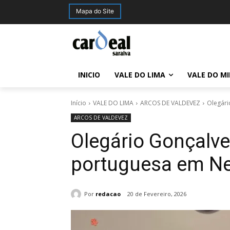
Mapa do Site
INICIO
VALE DO LIMA
VALE DO M
Início
VALE DO LIMA
ARCOS DE VALDEVEZ
Olegári
ARCOS DE VALDEVEZ
Olegário Gonçalves
portuguesa em N
Por
redacao
20 de Fevereiro, 2026