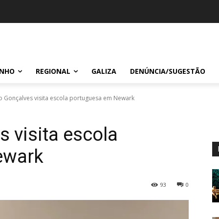
INHO
REGIONAL
GALIZA
DENÚNCIA/SUGESTÃO
o Gonçalves visita escola portuguesa em Newark
 visita escola
ewark
93
0