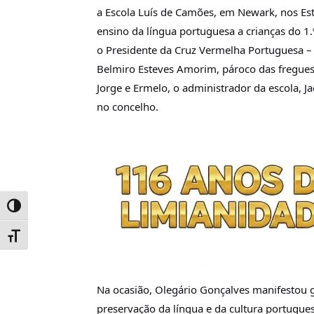
a Escola Luís de Camões, em Newark, nos Es
ensino da língua portuguesa a crianças do 1
o Presidente da Cruz Vermelha Portuguesa – 
Belmiro Esteves Amorim, pároco das freguesia
Jorge e Ermelo, o administrador da escola, J
no concelho.
Toggle High Contrast
Toggle Font size
Na ocasião, Olegário Gonçalves manifestou
preservação da língua e da cultura portugue