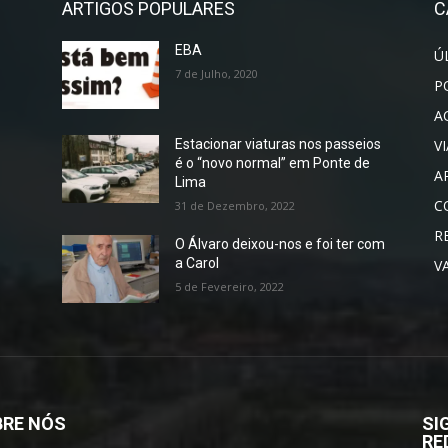
ARTIGOS POPULARES
C
EBA
Ú
7 de Julho, 2020
P
A
V
Estacionar viaturas nos passeios
é o “novo normal” em Ponte de
A
Lima
C
31 de Dezembro, 2022
R
O Álvaro deixou-nos e foi ter com
a Carol
V
5 de Fevereiro, 2022
RE NÓS
SI
RE