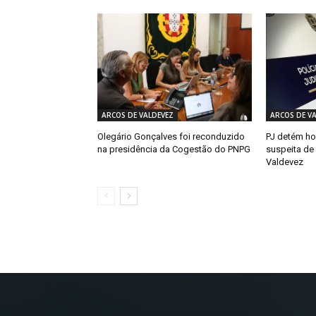
ARCOS DE VALDEVEZ
ARCOS DE V
Olegário Gonçalves foi reconduzido
PJ detém h
na presidência da Cogestão do PNPG
suspeita de
Valdevez