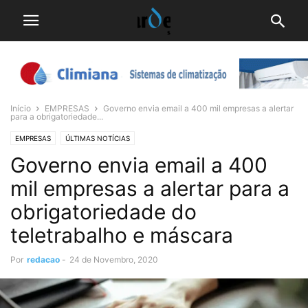
Início
EMPRESAS
Governo envia email a 400 mil empresas a alertar
para a obrigatoriedade...
EMPRESAS
ÚLTIMAS NOTÍCIAS
Governo envia email a 400
mil empresas a alertar para a
obrigatoriedade do
teletrabalho e máscara
Por
redacao
-
24 de Novembro, 2020