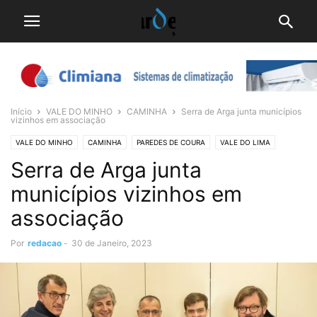
Início
VALE DO MINHO
CAMINHA
Serra de Arga junta municípios
vizinhos em associação
VALE DO MINHO
CAMINHA
PAREDES DE COURA
VALE DO LIMA
Serra de Arga junta
PONTE DE LIMA
VILA NOVA CERVEIRA
municípios vizinhos em
associação
Por
redacao
-
30 de Janeiro, 2023