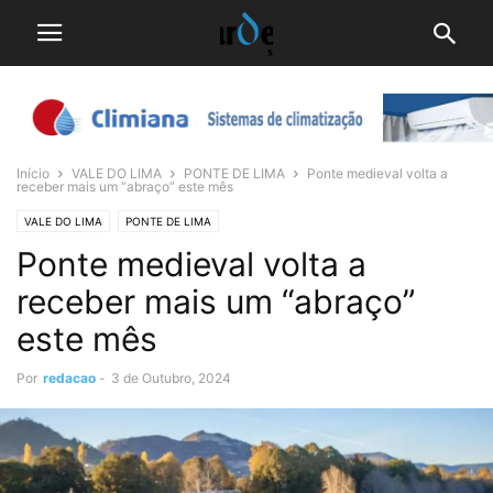
Início
VALE DO LIMA
PONTE DE LIMA
Ponte medieval volta a
receber mais um “abraço” este mês
VALE DO LIMA
PONTE DE LIMA
Ponte medieval volta a
receber mais um “abraço”
este mês
Por
redacao
-
3 de Outubro, 2024