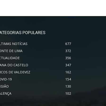
ATEGORIAS POPULARES
LTIMAS NOTÍCIAS
677
ONTE DE LIMA
372
CTUALIDADE
356
IANA DO CASTELO
347
RCOS DE VALDEVEZ
162
OVID-19
154
EGIÃO
130
ALENÇA
102