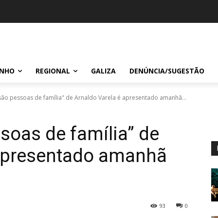
INHO
REGIONAL
GALIZA
DENÚNCIA/SUGESTÃO
são pessoas de família" de Arnaldo Varela é apresentado amanhã...
soas de família” de
 apresentado amanhã
93
0