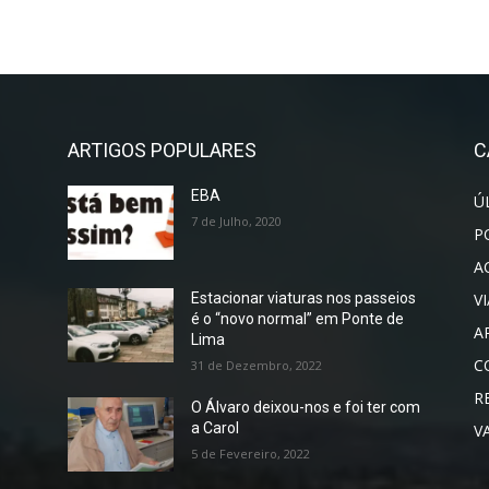
ARTIGOS POPULARES
C
EBA
Ú
7 de Julho, 2020
P
A
V
Estacionar viaturas nos passeios
é o “novo normal” em Ponte de
A
Lima
C
31 de Dezembro, 2022
R
O Álvaro deixou-nos e foi ter com
a Carol
V
5 de Fevereiro, 2022