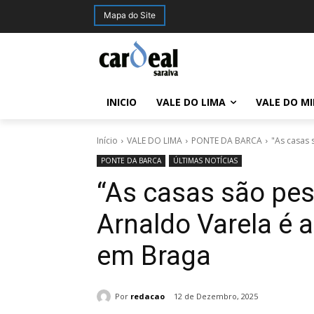
Mapa do Site
INICIO
VALE DO LIMA
VALE DO M
Início
VALE DO LIMA
PONTE DA BARCA
"As casas 
PONTE DA BARCA
ÚLTIMAS NOTÍCIAS
“As casas são pes
Arnaldo Varela é
em Braga
Por
redacao
12 de Dezembro, 2025