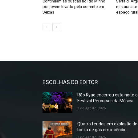
Continuam as buscas no Rio Minho
Serra d’ Ar
por jovem levado pela corrente em
mistura art
Seixas
espaço rura
ESCOLHAS DO EDITOR
Rão Kyao encerrou esta noite o
Festival Percursos da Música
2 de Agosto, 2026
Quatro feridos em explosão de
botija de gás em incêndio
2 de Agosto, 2026