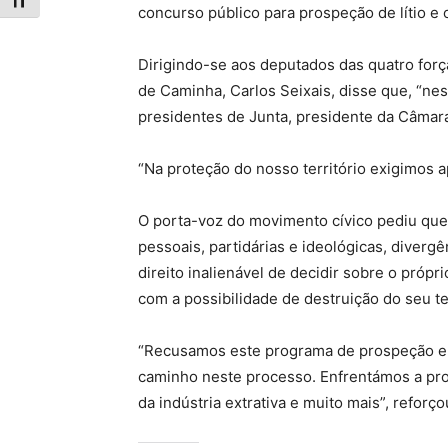
Toggle Font size
concurso público para prospeção de lítio e 
Dirigindo-se aos deputados das quatro forç
de Caminha, Carlos Seixais, disse que, “n
presidentes de Junta, presidente da Câmara
“Na proteção do nosso território exigimos 
O porta-voz do movimento cívico pediu que 
pessoais, partidárias e ideológicas, diverg
direito inalienável de decidir sobre o própri
com a possibilidade de destruição do seu ter
“Recusamos este programa de prospeção e 
caminho neste processo. Enfrentámos a pr
da indústria extrativa e muito mais”, reforço