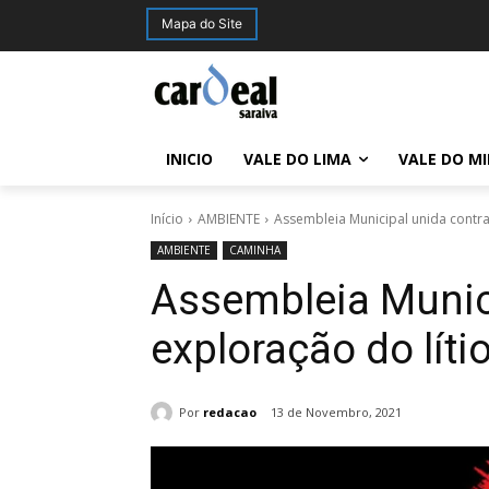
Mapa do Site
INICIO
VALE DO LIMA
VALE DO M
Início
AMBIENTE
Assembleia Municipal unida contra
AMBIENTE
CAMINHA
Assembleia Munici
exploração do líti
Por
redacao
13 de Novembro, 2021