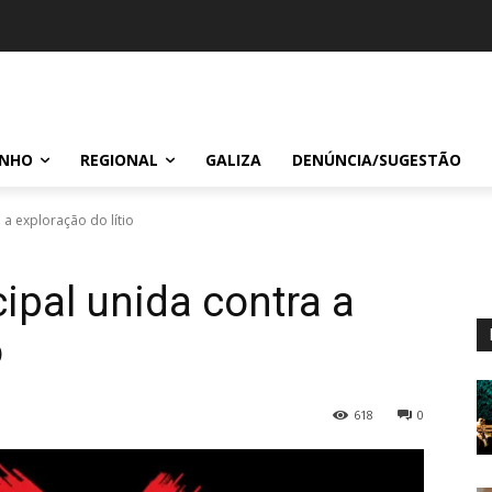
INHO
REGIONAL
GALIZA
DENÚNCIA/SUGESTÃO
 a exploração do lítio
pal unida contra a
o
618
0