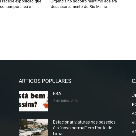
ga recebe exposição que
Urgência no socorro marítimo acelera
e contemporânea e
desassoreamento do Rio Minho
l
ARTIGOS POPULARES
C
EBA
Ú
7 de Julho, 2020
P
A
V
Estacionar viaturas nos passeios
é o “novo normal” em Ponte de
A
Lima