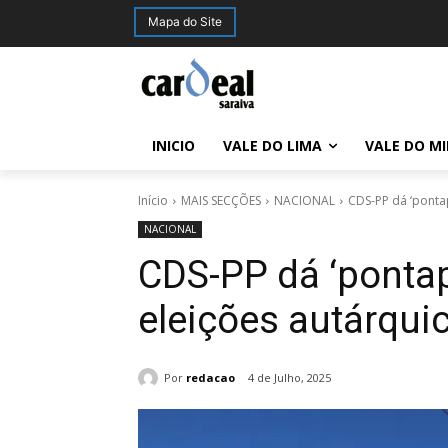
Mapa do Site
INICIO
VALE DO LIMA
VALE DO M
Início
MAIS SECÇÕES
NACIONAL
CDS-PP dá ‘pontap
NACIONAL
CDS-PP dá ‘pontap
eleições autárqui
Por
redacao
4 de Julho, 2025