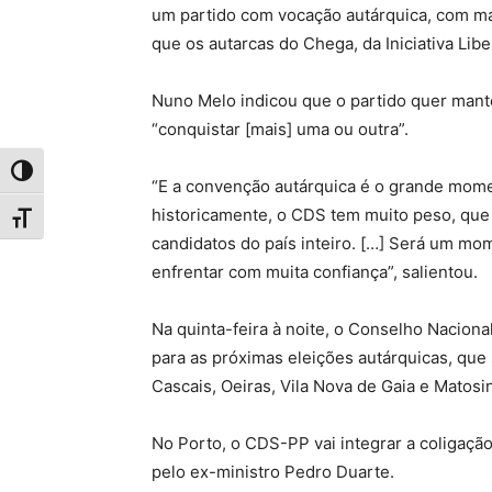
um partido com vocação autárquica, com mai
que os autarcas do Chega, da Iniciativa Libe
Nuno Melo indicou que o partido quer mante
“conquistar [mais] uma ou outra”.
Toggle High Contrast
“E a convenção autárquica é o grande momen
historicamente, o CDS tem muito peso, que é 
Toggle Font size
candidatos do país inteiro. […] Será um mo
enfrentar com muita confiança”, salientou.
Na quinta-feira à noite, o Conselho Nacio
para as próximas eleições autárquicas, que
Cascais, Oeiras, Vila Nova de Gaia e Matosi
No Porto, o CDS-PP vai integrar a coligaç
pelo ex-ministro Pedro Duarte.