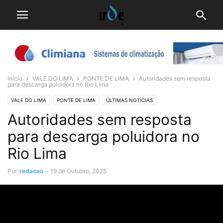
Início
VALE DO LIMA
PONTE DE LIMA
Autoridades sem resposta
para descarga poluidora no Rio Lima
VALE DO LIMA
PONTE DE LIMA
ÚLTIMAS NOTÍCIAS
Autoridades sem resposta
para descarga poluidora no
Rio Lima
Por
redacao
-
19 de Outubro, 2025