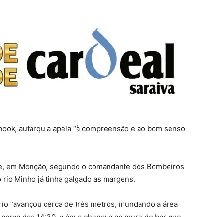
ebook, autarquia apela “à compreensão e ao bom senso
orte, em Monção, segundo o comandante dos Bombeiros
o rio Minho já tinha galgado as margens.
io “avançou cerca de três metros, inundando a área
 cerca das 14:30, a água chegava ao muro do bar que