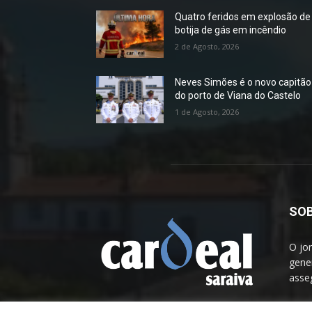
Quatro feridos em explosão de
botija de gás em incêndio
2 de Agosto, 2026
Neves Simões é o novo capitão
do porto de Viana do Castelo
1 de Agosto, 2026
SOB
O jo
gener
asseg