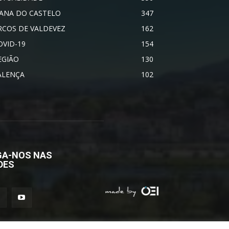
IANA DO CASTELO
347
RCOS DE VALDEVEZ
162
OVID-19
154
EGIÃO
130
ALENÇA
102
GA-NOS NAS
DES