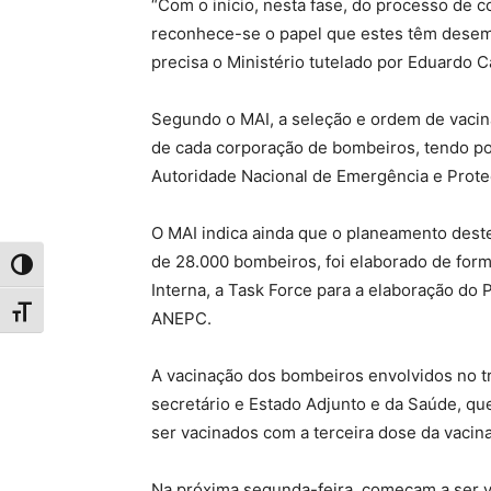
“Com o início, nesta fase, do processo de 
reconhece-se o papel que estes têm desem
precisa o Ministério tutelado por Eduardo Ca
Segundo o MAI, a seleção e ordem de vacin
de cada corporação de bombeiros, tendo por
Autoridade Nacional de Emergência e Prote
O MAI indica ainda que o planeamento dest
de 28.000 bombeiros, foi elaborado de form
Toggle High Contrast
Interna, a Task Force para a elaboração do 
Toggle Font size
ANEPC.
A vacinação dos bombeiros envolvidos no t
secretário e Estado Adjunto e da Saúde, q
ser vacinados com a terceira dose da vacina 
Na próxima segunda-feira, começam a ser v