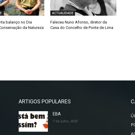
E
ACTUALIDADE
ta balanço no Dia
Faleceu Nuno Afonso, diretor da
Conservação da Natureza
Casa do Concelho de Ponte de Lima
ARTIGOS POPULARES
C
EBA
Ú
7 de Julho, 2020
P
A