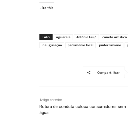
Like this:
TAGS
aguarela
António Feijó
caneta artística
inauguração
património local
pintor limiano
Compartilhar
Artigo anterior
Rotura de conduta coloca consumidores sem
água