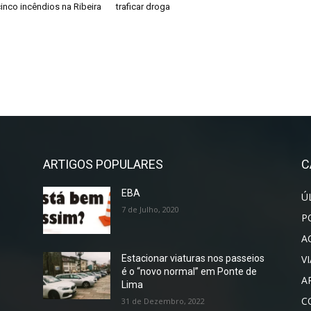
inco incêndios na Ribeira
traficar droga
ARTIGOS POPULARES
C
EBA
Ú
7 de Julho, 2020
P
A
V
Estacionar viaturas nos passeios
é o “novo normal” em Ponte de
A
Lima
C
31 de Dezembro, 2022