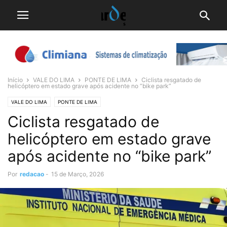
Início
VALE DO LIMA
PONTE DE LIMA
Ciclista resgatado de
helicóptero em estado grave após acidente no “bike park”
VALE DO LIMA
PONTE DE LIMA
Ciclista resgatado de
helicóptero em estado grave
após acidente no “bike park”
Por
redacao
-
15 de Março, 2026