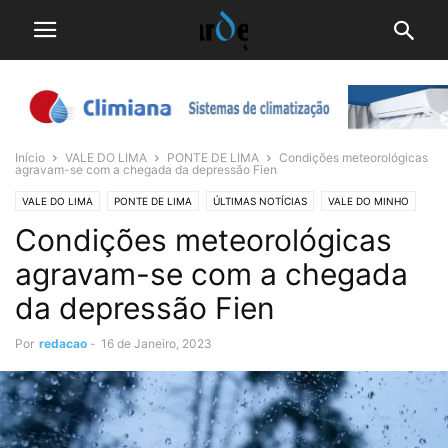
Início
VALE DO LIMA
PONTE DE LIMA
Condições meteorológicas
agravam-se com a chegada da depressão Fien
VALE DO LIMA
PONTE DE LIMA
ÚLTIMAS NOTÍCIAS
VALE DO MINHO
Condições meteorológicas
agravam-se com a chegada
da depressão Fien
Por
redacao
-
16 de Janeiro, 2023