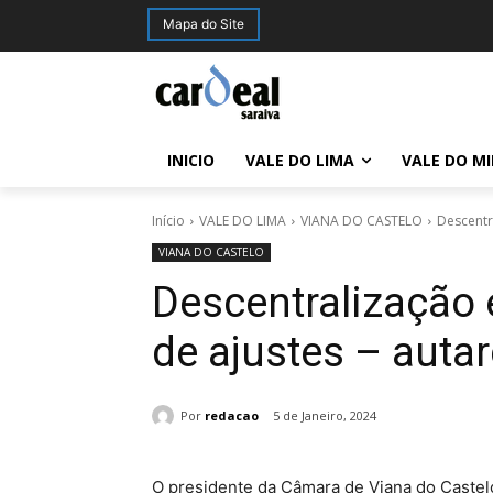
Mapa do Site
INICIO
VALE DO LIMA
VALE DO M
Início
VALE DO LIMA
VIANA DO CASTELO
Descentra
VIANA DO CASTELO
Descentralização 
de ajustes – auta
Por
redacao
5 de Janeiro, 2024
O presidente da Câmara de Viana do Castelo