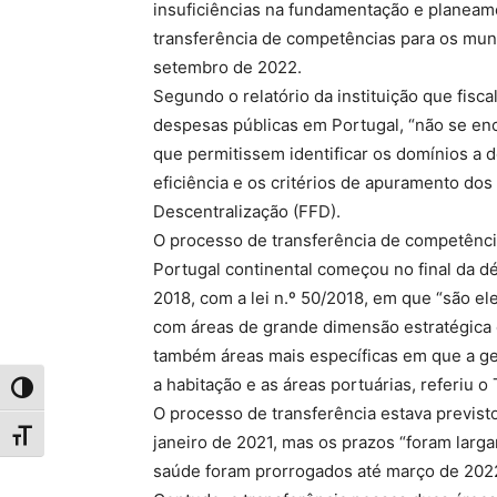
insuficiências na fundamentação e planeame
transferência de competências para os mun
setembro de 2022.
Segundo o relatório da instituição que fisca
despesas públicas em Portugal, “não se enc
que permitissem identificar os domínios a 
eficiência e os critérios de apuramento do
Descentralização (FFD).
O processo de transferência de competência
Portugal continental começou no final da d
2018, com a lei n.º 50/2018, em que “são e
com áreas de grande dimensão estratégica 
também áreas mais específicas em que a ge
a habitação e as áreas portuárias, referiu o
Toggle High Contrast
O processo de transferência estava previst
Toggle Font size
janeiro de 2021, mas os prazos “foram lar
saúde foram prorrogados até março de 202