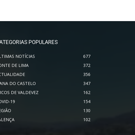
ATEGORIAS POPULARES
LTIMAS NOTÍCIAS
677
ONTE DE LIMA
372
CTUALIDADE
356
IANA DO CASTELO
347
RCOS DE VALDEVEZ
162
OVID-19
154
EGIÃO
130
ALENÇA
102