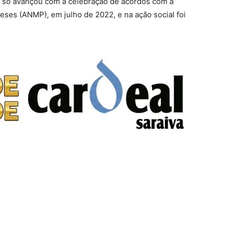
s só avançou com a celebração de acordos com a
ses (ANMP), em julho de 2022, e na ação social foi