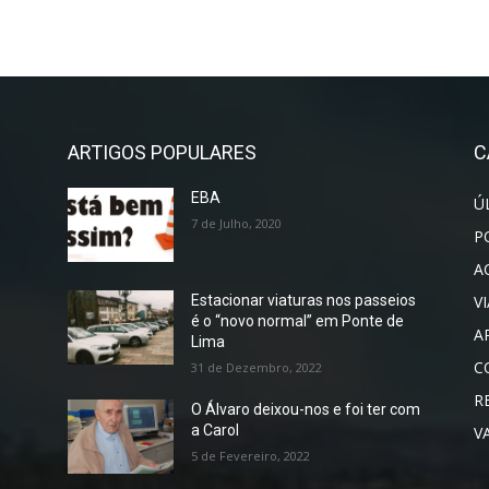
ARTIGOS POPULARES
C
EBA
Ú
7 de Julho, 2020
P
A
V
Estacionar viaturas nos passeios
é o “novo normal” em Ponte de
A
Lima
C
31 de Dezembro, 2022
R
O Álvaro deixou-nos e foi ter com
a Carol
V
5 de Fevereiro, 2022