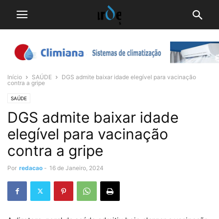
Início
SAÚDE
DGS admite baixar idade elegível para vacinação
contra a gripe
SAÚDE
DGS admite baixar idade
elegível para vacinação
contra a gripe
Por
redacao
-
16 de Janeiro, 2024