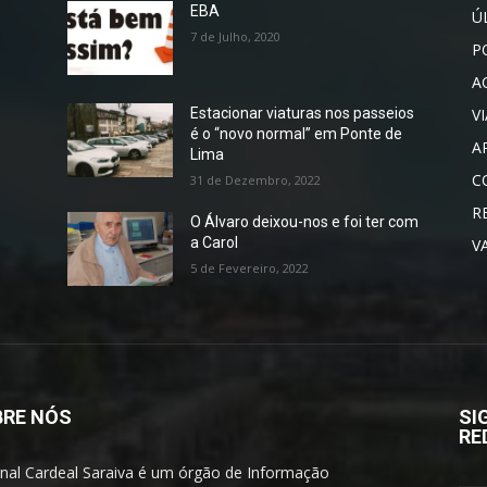
EBA
Ú
7 de Julho, 2020
P
A
V
Estacionar viaturas nos passeios
é o “novo normal” em Ponte de
A
Lima
C
31 de Dezembro, 2022
R
O Álvaro deixou-nos e foi ter com
a Carol
V
5 de Fevereiro, 2022
RE NÓS
SI
RE
rnal Cardeal Saraiva é um órgão de Informação