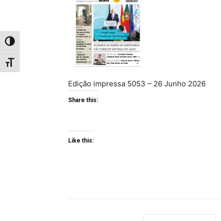
Toggle High Contrast
Toggle Font size
Edição impressa 5053 – 26 Junho 2026
Share this:
Like this: