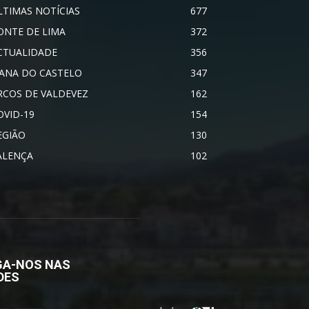
LTIMAS NOTÍCIAS
677
ONTE DE LIMA
372
CTUALIDADE
356
IANA DO CASTELO
347
RCOS DE VALDEVEZ
162
OVID-19
154
EGIÃO
130
ALENÇA
102
GA-NOS NAS
DES