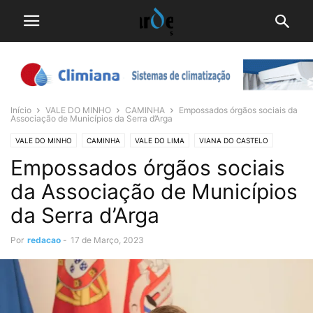
Início
VALE DO MINHO
CAMINHA
Empossados órgãos sociais da
Associação de Municípios da Serra d’Arga
VALE DO MINHO
CAMINHA
VALE DO LIMA
VIANA DO CASTELO
Empossados órgãos sociais
da Associação de Municípios
da Serra d’Arga
Por
redacao
-
17 de Março, 2023