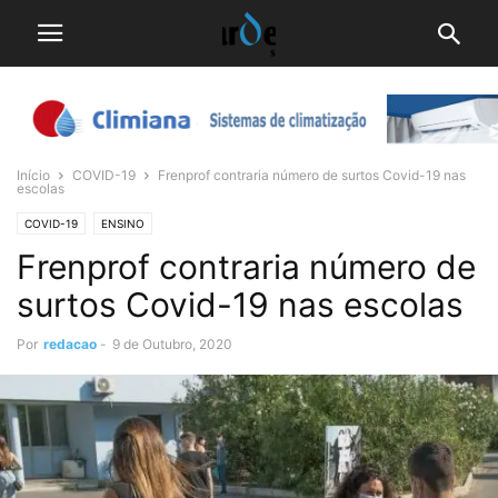
Início
COVID-19
Frenprof contraria número de surtos Covid-19 nas
escolas
COVID-19
ENSINO
Frenprof contraria número de
surtos Covid-19 nas escolas
Por
redacao
-
9 de Outubro, 2020