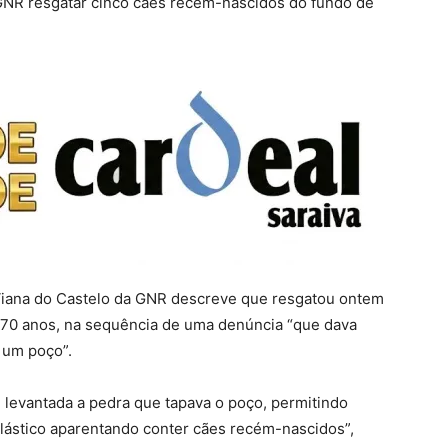
GNR resgatar cinco cães recém-nascidos do fundo de
Viana do Castelo da GNR descreve que resgatou ontem
70 anos, na sequência de uma denúncia “que dava
 um poço”.
oi levantada a pedra que tapava o poço, permitindo
lástico aparentando conter cães recém-nascidos”,