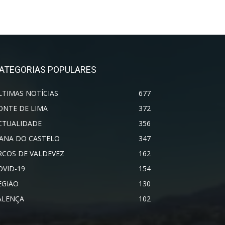
ATEGORIAS POPULARES
LTIMAS NOTÍCIAS
677
ONTE DE LIMA
372
CTUALIDADE
356
IANA DO CASTELO
347
RCOS DE VALDEVEZ
162
OVID-19
154
EGIÃO
130
ALENÇA
102