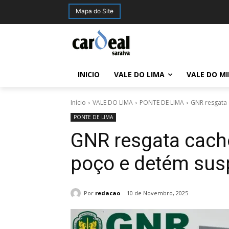
Mapa do Site
INICIO
VALE DO LIMA
VALE DO M
Início
VALE DO LIMA
PONTE DE LIMA
GNR resgata 
PONTE DE LIMA
GNR resgata cach
poço e detém susp
Por
redacao
10 de Novembro, 2025