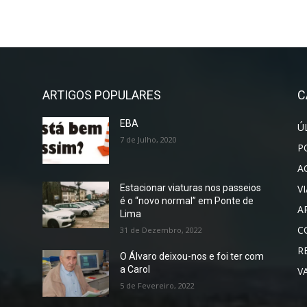
ARTIGOS POPULARES
C
EBA
Ú
7 de Julho, 2020
P
A
V
Estacionar viaturas nos passeios
é o “novo normal” em Ponte de
A
Lima
C
31 de Dezembro, 2022
R
O Álvaro deixou-nos e foi ter com
a Carol
V
5 de Fevereiro, 2022