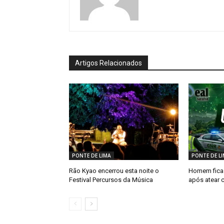
Artigos Relacionados
PONTE DE LIMA
PONTE DE L
Rão Kyao encerrou esta noite o
Homem fica 
Festival Percursos da Música
após atear c