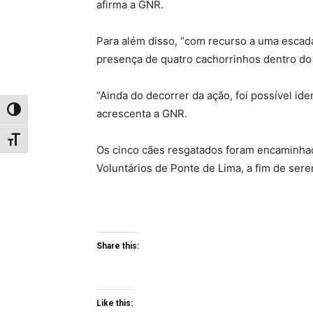
afirma a GNR.
Para além disso, “com recurso a uma escada
presença de quatro cachorrinhos dentro do
“Ainda do decorrer da ação, foi possível iden
Toggle High Contrast
acrescenta a GNR.
Toggle Font size
Os cinco cães resgatados foram encaminhad
Voluntários de Ponte de Lima, a fim de ser
Share this:
Like this: