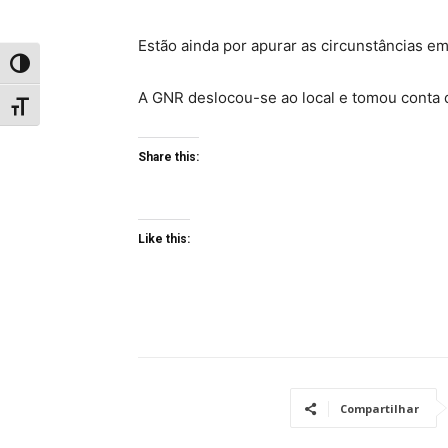
Estão ainda por apurar as circunstâncias em
Toggle High Contrast
A GNR deslocou-se ao local e tomou conta 
Toggle Font size
Share this:
Like this:
Compartilhar