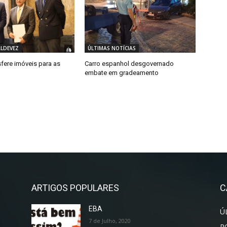
ALDEVEZ
ÚLTIMAS NOTÍCIAS
fere imóveis para as
Carro espanhol desgovernado
embate em gradeamento
ARTIGOS POPULARES
C
EBA
Ú
7 de Julho, 2020
P