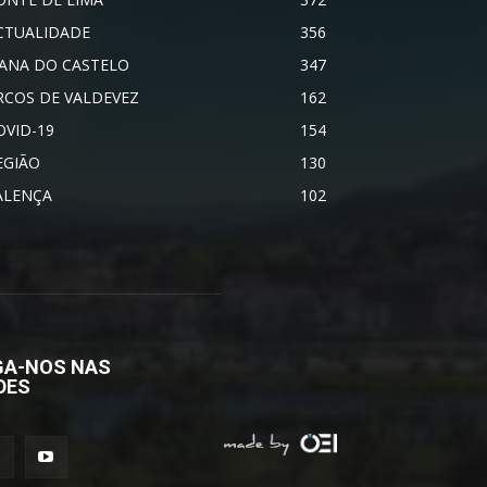
CTUALIDADE
356
IANA DO CASTELO
347
RCOS DE VALDEVEZ
162
OVID-19
154
EGIÃO
130
ALENÇA
102
GA-NOS NAS
DES