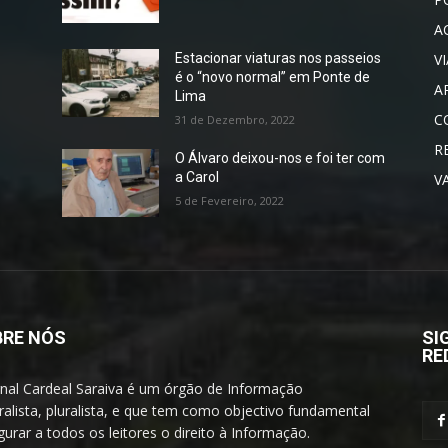
A
V
Estacionar viaturas nos passeios
é o “novo normal” em Ponte de
A
Lima
C
31 de Dezembro, 2022
R
O Álvaro deixou-nos e foi ter com
a Carol
V
5 de Fevereiro, 2022
RE NÓS
SI
RE
rnal Cardeal Saraiva é um órgão de Informação
alista, pluralista, e que tem como objectivo fundamental
urar a todos os leitores o direito à Informação.