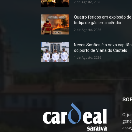
2 de Agosto, 2026
Quatro feridos em explosão de
botija de gás em incêndio
2 de Agosto, 2026
Neves Simões é o novo capitão
do porto de Viana do Castelo
1 de Agosto, 2026
SOB
O jo
gener
asseg