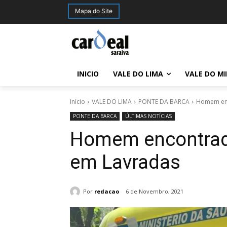
Mapa do Site
INICIO
VALE DO LIMA
VALE DO M
Início
VALE DO LIMA
PONTE DA BARCA
Homem enc
PONTE DA BARCA
ÚLTIMAS NOTÍCIAS
Homem encontrad
em Lavradas
Por
redacao
6 de Novembro, 2021