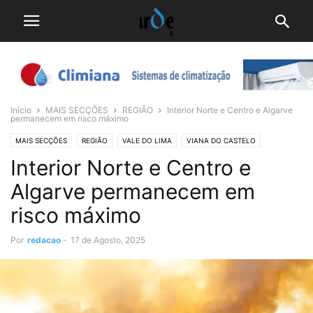
Início
MAIS SECÇÕES
REGIÃO
Interior Norte e Centro e Algarve
permanecem em risco máximo
MAIS SECÇÕES
REGIÃO
VALE DO LIMA
VIANA DO CASTELO
Interior Norte e Centro e
Algarve permanecem em
risco máximo
Por
redacao
-
17 de Agosto, 2025