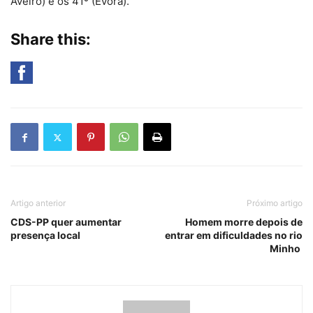
Aveiro) e os 41º (Évora).
Share this:
Artigo anterior
Próximo artigo
CDS-PP quer aumentar
Homem morre depois de
presença local
entrar em dificuldades no rio
Minho