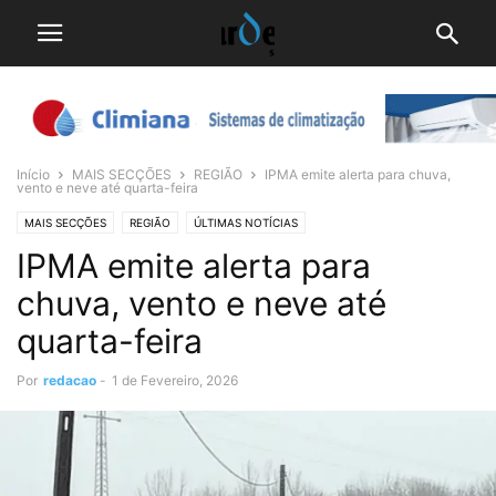
Início
MAIS SECÇÕES
REGIÃO
IPMA emite alerta para chuva,
vento e neve até quarta-feira
MAIS SECÇÕES
REGIÃO
ÚLTIMAS NOTÍCIAS
IPMA emite alerta para
chuva, vento e neve até
quarta-feira
Por
redacao
-
1 de Fevereiro, 2026