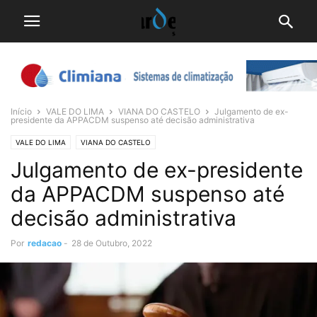
Início
VALE DO LIMA
VIANA DO CASTELO
Julgamento de ex-
presidente da APPACDM suspenso até decisão administrativa
VALE DO LIMA
VIANA DO CASTELO
Julgamento de ex-presidente
da APPACDM suspenso até
decisão administrativa
Por
redacao
-
28 de Outubro, 2022