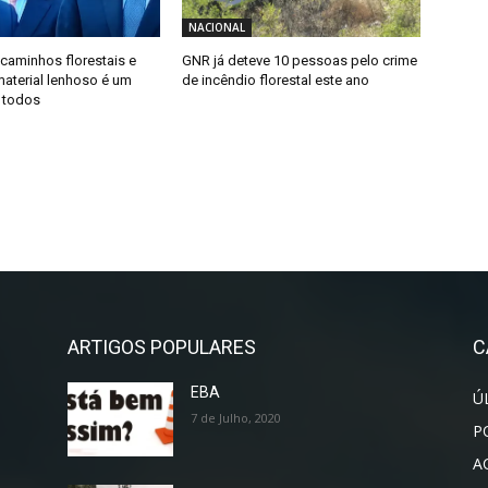
NACIONAL
caminhos florestais e
GNR já deteve 10 pessoas pelo crime
material lenhoso é um
de incêndio florestal este ano
 todos
ARTIGOS POPULARES
C
EBA
Ú
7 de Julho, 2020
P
A