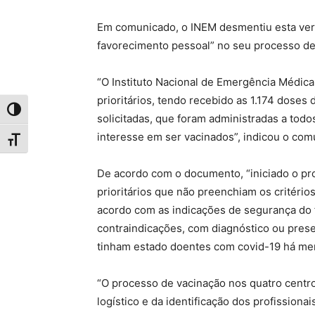
Em comunicado, o INEM desmentiu esta ver
favorecimento pessoal” no seu processo de
“O Instituto Nacional de Emergência Médica 
prioritários, tendo recebido as 1.174 doses
Toggle High Contrast
solicitadas, que foram administradas a todo
interesse em ser vacinados”, indicou o co
Toggle Font size
De acordo com o documento, “iniciado o pro
prioritários que não preenchiam os critério
acordo com as indicações de segurança do 
contraindicações, com diagnóstico ou pres
tinham estado doentes com covid-19 há men
“O processo de vacinação nos quatro centros
logístico e da identificação dos profission