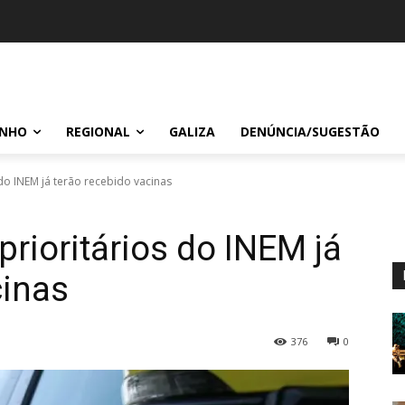
INHO
REGIONAL
GALIZA
DENÚNCIA/SUGESTÃO
do INEM já terão recebido vacinas
rioritários do INEM já
cinas
376
0