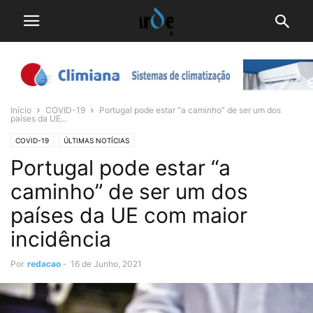
Início
COVID-19
Portugal pode estar “a caminho” de ser um dos
países da UE...
COVID-19
ÚLTIMAS NOTÍCIAS
Portugal pode estar “a
caminho” de ser um dos
países da UE com maior
incidência
Por
redacao
-
16 de Junho, 2021