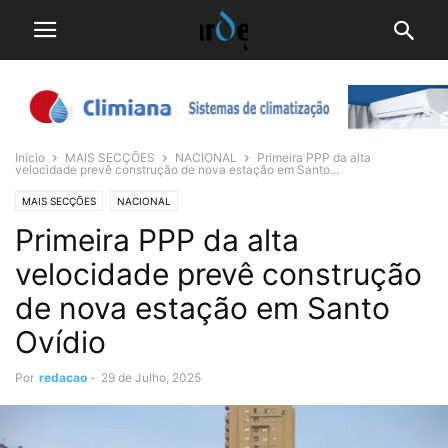
Início
MAIS SECÇÕES
NACIONAL
Primeira PPP da alta
velocidade prevê construção de nova estação em Santo...
MAIS SECÇÕES
NACIONAL
Primeira PPP da alta
velocidade prevê construção
de nova estação em Santo
Ovídio
Por
redacao
-
29 de Julho, 2025