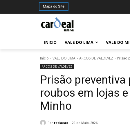
Mapa do Site
INICIO
VALE DO LIMA
VALE DO M
Início
VALE DO LIMA
ARCOS DE VALDEVEZ
Prisão 
ARCOS DE VALDEVEZ
Prisão preventiva
roubos em lojas e
Minho
Por
redacao
22 de Maio, 2026