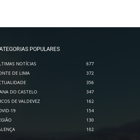
ATEGORIAS POPULARES
LTIMAS NOTÍCIAS
677
ONTE DE LIMA
372
CTUALIDADE
356
IANA DO CASTELO
347
RCOS DE VALDEVEZ
162
OVID-19
154
EGIÃO
130
ALENÇA
102