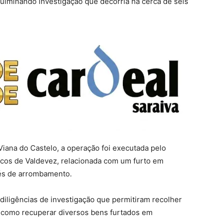
culminando investigação que decorria há cerca de seis
iana do Castelo, a operação foi executada pelo
rcos de Valdevez, relacionada com um furto em
vés de arrombamento.
diligências de investigação que permitiram recolher
 como recuperar diversos bens furtados em