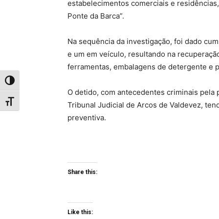
estabelecimentos comerciais e residências
Ponte da Barca”.
Na sequência da investigação, foi dado cum
e um em veículo, resultando na recuperação
ferramentas, embalagens de detergente e p
Toggle High Contrast
O detido, com antecedentes criminais pela p
Toggle Font size
Tribunal Judicial de Arcos de Valdevez, ten
preventiva.
Share this:
Like this: