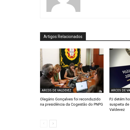
Artigos Relacionados
ARCOS DE VALDEVEZ
ARCOS DE V
Olegário Gonçalves foi reconduzido
PJ detém h
na presidência da Cogestão do PNPG
suspeita de
Valdevez