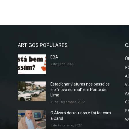
ARTIGOS POPULARES
C
EBA
Ú
7 de Julho, 2020
P
A
V
Estacionar viaturas nos passeios
é o “novo normal” em Ponte de
A
Lima
C
31 de Dezembro, 2022
R
O Álvaro deixou-nos e foi ter com
a Carol
V
5 de Fevereiro, 2022