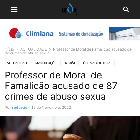
Início
ACTUALIDADE
Professor de Moral de Famalicão acusado de
87 crimes de abuso sexual
ACTUALIDADE
MAIS SECÇÕES
REGIÃO
ÚLTIMAS NOTÍCIAS
Professor de Moral de
Famalicão acusado de 87
crimes de abuso sexual
Por
redacao
-
15 de Novembro, 2022