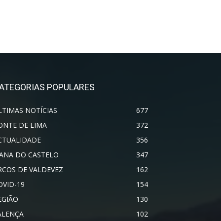
ATEGORIAS POPULARES
LTIMAS NOTÍCIAS
677
ONTE DE LIMA
372
CTUALIDADE
356
IANA DO CASTELO
347
RCOS DE VALDEVEZ
162
OVID-19
154
EGIÃO
130
ALENÇA
102