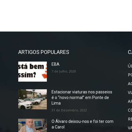
ARTIGOS POPULARES
C
EBA
Ú
7 de Julho, 2020
P
A
V
Estacionar viaturas nos passeios
é o “novo normal” em Ponte de
A
Lima
C
31 de Dezembro, 2022
R
O Álvaro deixou-nos e foi ter com
a Carol
V