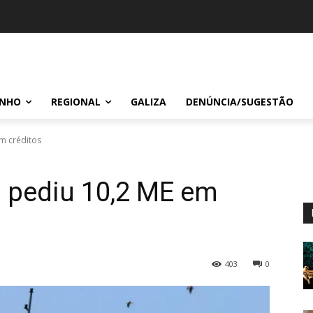
INHO
REGIONAL
GALIZA
DENÚNCIA/SUGESTÃO
em créditos
á pediu 10,2 ME em
403
0