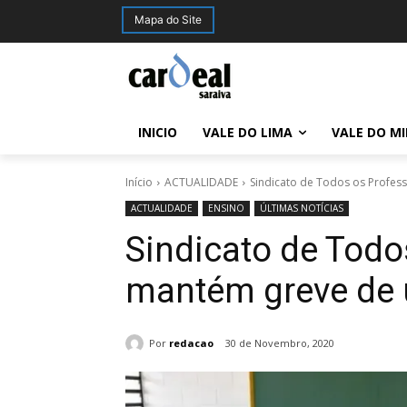
Mapa do Site
INICIO
VALE DO LIMA
VALE DO M
Início
ACTUALIDADE
Sindicato de Todos os Profe
ACTUALIDADE
ENSINO
ÚLTIMAS NOTÍCIAS
Sindicato de Todo
mantém greve de
Por
redacao
30 de Novembro, 2020