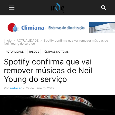
Início
ACTUALIDADE
Spotify confirma que vai remover músicas de
Neil Young do serviço
ACTUALIDADE
PALCOS
ÚLTIMAS NOTÍCIAS
Spotify confirma que vai
remover músicas de Neil
Young do serviço
Por
redacao
-
27 de Janeiro, 2022