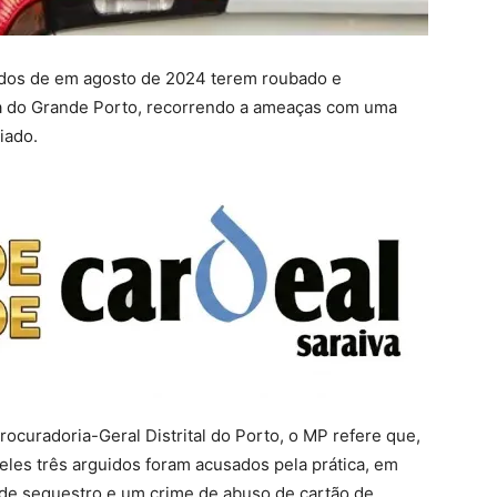
uidos de em agosto de 2024 terem roubado e
a do Grande Porto, recorrendo a ameaças com uma
iado.
ocuradoria-Geral Distrital do Porto, o MP refere que,
les três arguidos foram acusados pela prática, em
 de sequestro e um crime de abuso de cartão de