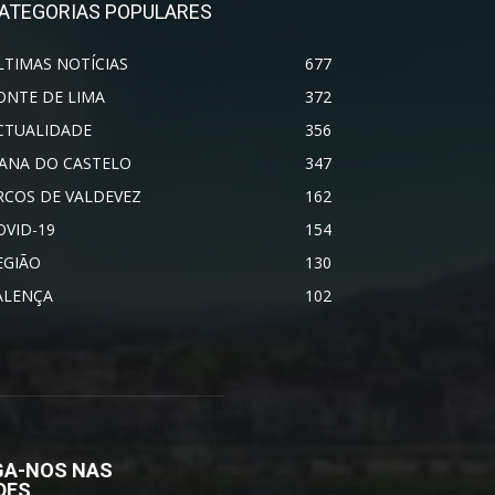
ATEGORIAS POPULARES
LTIMAS NOTÍCIAS
677
ONTE DE LIMA
372
CTUALIDADE
356
IANA DO CASTELO
347
RCOS DE VALDEVEZ
162
OVID-19
154
EGIÃO
130
ALENÇA
102
GA-NOS NAS
DES