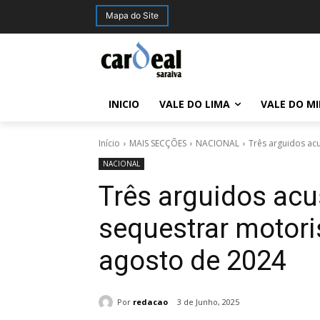
Mapa do Site
INICIO
VALE DO LIMA
VALE DO M
Início
MAIS SECÇÕES
NACIONAL
Três arguidos ac
NACIONAL
Três arguidos acu
sequestrar motor
agosto de 2024
Por
redacao
3 de Junho, 2025