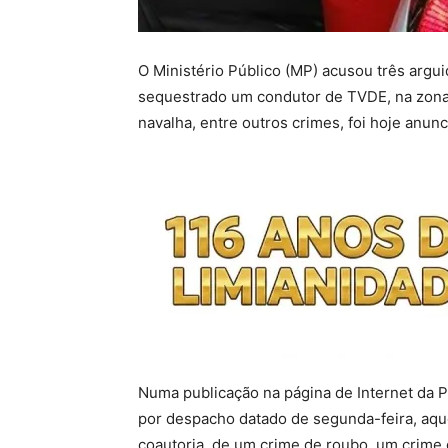
O Ministério Público (MP) acusou três arg
sequestrado um condutor de TVDE, na zon
navalha, entre outros crimes, foi hoje anunc
Numa publicação na página de Internet da Pr
por despacho datado de segunda-feira, aque
coautoria, de um crime de roubo, um crime