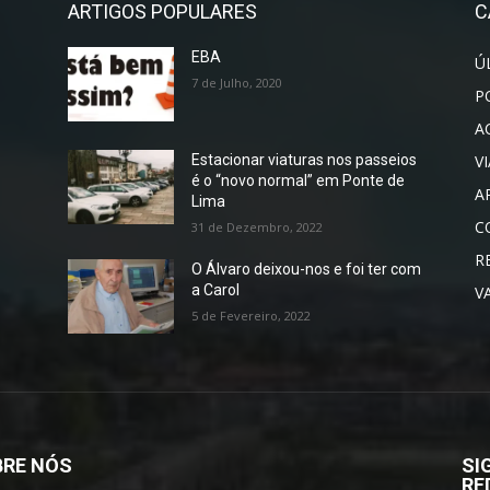
ARTIGOS POPULARES
C
EBA
Ú
7 de Julho, 2020
P
A
V
Estacionar viaturas nos passeios
é o “novo normal” em Ponte de
A
Lima
C
31 de Dezembro, 2022
R
O Álvaro deixou-nos e foi ter com
a Carol
V
5 de Fevereiro, 2022
RE NÓS
SI
RE