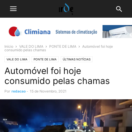
Início
VALE DO LIMA
PONTE DE LIMA
Automóvel foi hoje
consumido pelas chamas
VALE DO LIMA
PONTE DE LIMA
ÚLTIMAS NOTÍCIAS
Automóvel foi hoje
consumido pelas chamas
Por
redacao
-
15 de Novembro, 2021