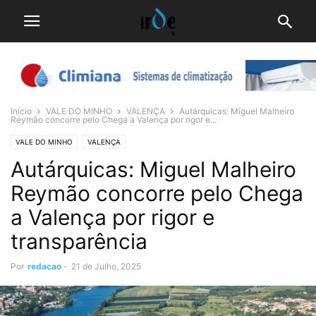
Início
VALE DO MINHO
VALENÇA
Autárquicas: Miguel Malheiro
Reymão concorre pelo Chega a Valença por rigor e...
VALE DO MINHO
VALENÇA
Autárquicas: Miguel Malheiro
Reymão concorre pelo Chega
a Valença por rigor e
transparência
Por
redacao
-
21 de Julho, 2025