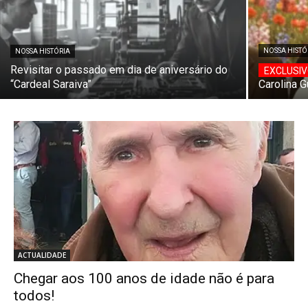
NOSSA HISTÓ
NOSSA HISTÓRIA
Revisitar o passado em dia de aniversário do
“Cardeal Saraiva”
Carolina 
ACTUALIDADE
Chegar aos 100 anos de idade não é para
todos!