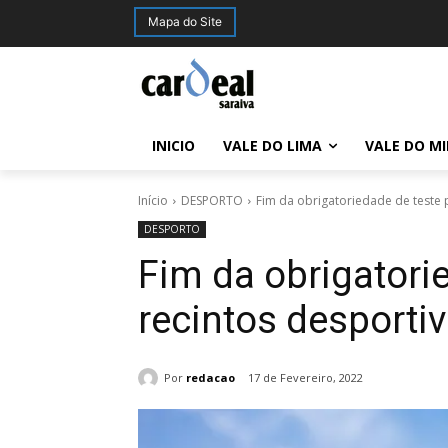
Mapa do Site
INICIO
VALE DO LIMA
VALE DO M
Início
DESPORTO
Fim da obrigatoriedade de teste 
DESPORTO
Fim da obrigatori
recintos desporti
Por
redacao
17 de Fevereiro, 2022