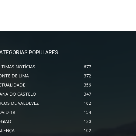
ATEGORIAS POPULARES
LTIMAS NOTÍCIAS
677
ONTE DE LIMA
372
CTUALIDADE
356
IANA DO CASTELO
347
RCOS DE VALDEVEZ
162
OVID-19
154
EGIÃO
130
ALENÇA
102