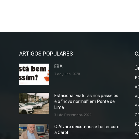
ARTIGOS POPULARES
C
EBA
Ú
7 de Julho, 2020
P
A
V
Estacionar viaturas nos passeios
é o “novo normal” em Ponte de
A
Lima
C
31 de Dezembro, 2022
R
O Álvaro deixou-nos e foi ter com
a Carol
V