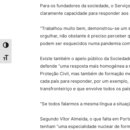
Para os fundadores da sociedade, o Serviç
claramente capacidade para responder aos 
“Trabalhou muito bem, demonstrou-se um s
orgulhar, não obstante é preciso perceber
podem ser esquecidos numa pandemia como 
Toggle High Contrast
Existe também o apelo público da Sociedad
Toggle Font size
defende “uma resposta mais homogénea a n
Proteção Civil, mas também de formação m
cada país para responder, por um exemplo, 
transfronteiriço e que envolve todos os paí
“Se todos falarmos a mesma língua a situação
Segundo Vítor Almeida, o que falta em Portu
tenham “uma especialidade nuclear de form