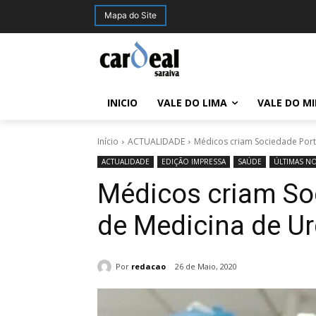
Mapa do Site
INICIO
VALE DO LIMA
VALE DO M
Início
ACTUALIDADE
Médicos criam Sociedade Port
ACTUALIDADE
EDIÇÃO IMPRESSA
SAÚDE
ÚLTIMAS NO
Médicos criam So
de Medicina de U
Por
redacao
26 de Maio, 2020