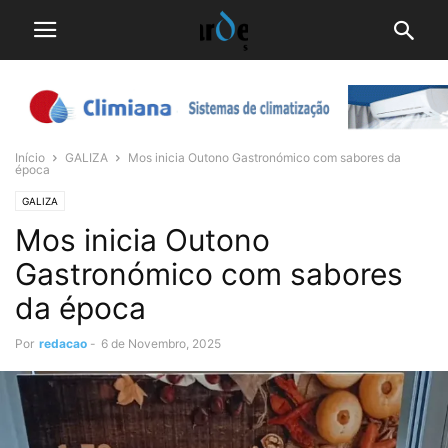
Início
GALIZA
Mos inicia Outono Gastronómico com sabores da
época
GALIZA
Mos inicia Outono
Gastronómico com sabores
da época
Por
redacao
-
6 de Novembro, 2025