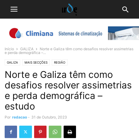
Início
GALIZA
Norte e Galiza têm como desafios resolver assimetrias
e perda demográfica –...
GALIZA
MAIS SECÇÕES
REGIÃO
Norte e Galiza têm como
desafios resolver assimetrias
e perda demográfica –
estudo
Por
redacao
-
31 de Outubro, 2023