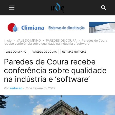
Início
VALE DO MINHO
PAREDES DE COURA
Paredes de Coura
recebe conferência sobre qualidade na indústria e ‘software’
VALE DO MINHO
PAREDES DE COURA
ÚLTIMAS NOTÍCIAS
Paredes de Coura recebe
conferência sobre qualidade
na indústria e ‘software’
Por
redacao
-
2 de Fevereiro, 2022