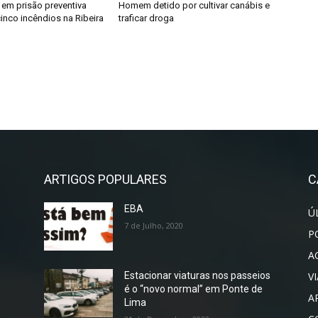
em prisão preventiva
Homem detido por cultivar canábis e
inco incêndios na Ribeira
traficar droga
ARTIGOS POPULARES
C
EBA
Ú
7 de Julho, 2020
P
A
V
Estacionar viaturas nos passeios
é o “novo normal” em Ponte de
A
Lima