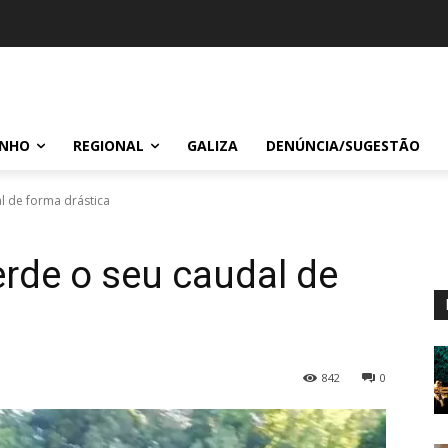
INHO
REGIONAL
GALIZA
DENÚNCIA/SUGESTÃO
l de forma drástica
erde o seu caudal de
842
0