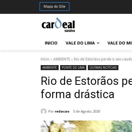
Mapa do Site
INICIO
VALE DO LIMA
VALE DO M
Início
AMBIENTE
Rio de Estorãos perde o seu cauda
AMBIENTE
PONTE DE LIMA
ÚLTIMAS NOTÍCIAS
Rio de Estorãos p
forma drástica
Por
redacao
5 de Agosto, 2020