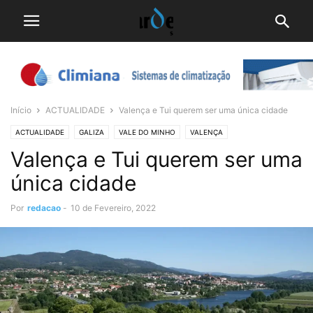
Início
ACTUALIDADE
Valença e Tui querem ser uma única cidade
ACTUALIDADE
GALIZA
VALE DO MINHO
VALENÇA
Valença e Tui querem ser uma
única cidade
Por
redacao
-
10 de Fevereiro, 2022