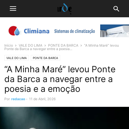
Início
VALE DO LIMA
PONTE DA BARCA
“A Minha Maré” levou
Ponte da Barca a navegar entre a poesia...
VALE DO LIMA
PONTE DA BARCA
“A Minha Maré” levou Ponte
da Barca a navegar entre a
poesia e a emoção
Por
redacao
-
11 de Abril, 2026