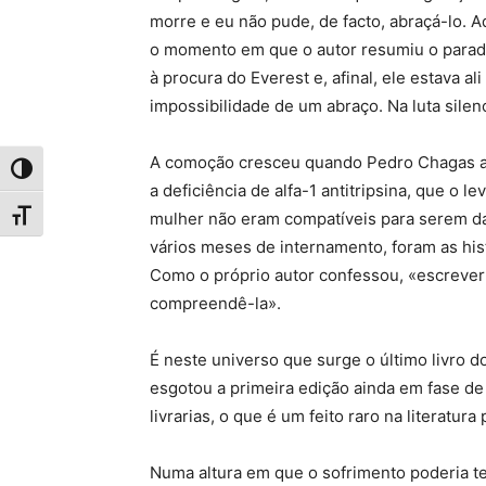
morre e eu não pude, de facto, abraçá-lo. 
o momento em que o autor resumiu o para
à procura do Everest e, afinal, ele estava a
impossibilidade de um abraço. Na luta silenc
A comoção cresceu quando Pedro Chagas ab
Toggle High Contrast
a deficiência de alfa-1 antitripsina, que o l
mulher não eram compatíveis para serem dad
Toggle Font size
vários meses de internamento, foram as his
Como o próprio autor confessou, «escrever 
compreendê-la».
É neste universo que surge o último livro d
esgotou a primeira edição ainda em fase d
livrarias, o que é um feito raro na literatur
Numa altura em que o sofrimento poderia 