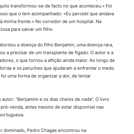
Aquilo transformou-se de facto no que aconteceu.» Foi
doxo que o tem acompanhado: «Eu percebi que andava
li à minha frente.» No corredor de um hospital. Na
iosa para salvar um filho.
ordou a doença do filho Benjamin, uma doença rara,
evou a precisar de um transplante de fígado. O autor e a
ores, o que tornou a aflição ainda maior. Ao longo de
tórias e os peluches que ajudaram a enfrentar o medo.
foi uma forma de organizar a dor, de tentar
o autor: “Benjamim e os dias cheios de nada”.
O livro
e pré-venda, antes mesmo de estar disponível nas
a portuguesa.
ter dominado, Pedro Chagas encontrou na