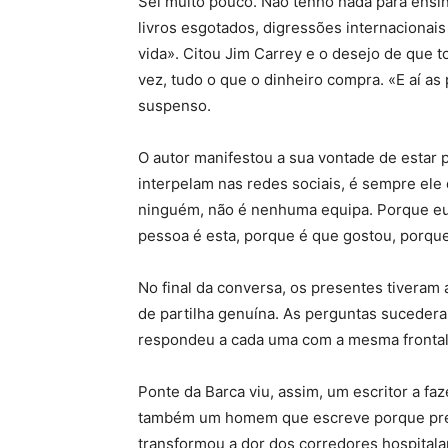
Sei muito pouco. Não tenho nada para ensin
livros esgotados, digressões internacionais
vida». Citou Jim Carrey e o desejo de que
vez, tudo o que o dinheiro compra. «E aí as
suspenso.
O autor manifestou a sua vontade de estar 
interpelam nas redes sociais, é sempre e
ninguém, não é nenhuma equipa. Porque eu
pessoa é esta, porque é que gostou, porque
No final da conversa, os presentes tiveram
de partilha genuína. As perguntas sucede
respondeu a cada uma com a mesma frontal
Ponte da Barca viu, assim, um escritor a fa
também um homem que escreve porque preci
transformou a dor dos corredores hospitala