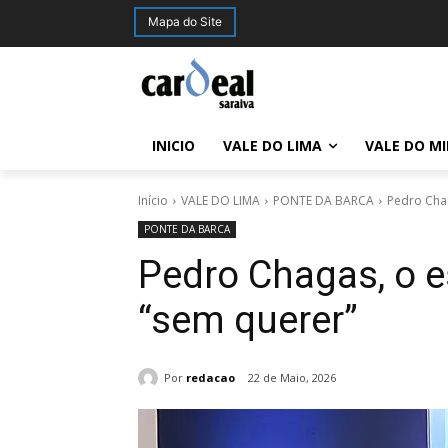
Mapa do Site
INICIO
VALE DO LIMA
VALE DO M
Início
VALE DO LIMA
PONTE DA BARCA
Pedro Chag
PONTE DA BARCA
Pedro Chagas, o e
“sem querer”
Por
redacao
22 de Maio, 2026