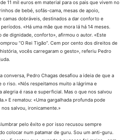
de 11 mil euros em material para os pais que vivem no
arrinhos de bebé, sofás-cama, mesas de apoio,
e camas dobráveis, destinados a dar conforto e
s períodos. «Há uma mãe que mora lá há 14 meses.
o de dignidade, conforto», afirmou o autor. «Este
omprou “O Rei Tigão”. Cem por cento dos direitos de
 história, vocês carregaram o gesto», referiu Pedro
juda.
conversa, Pedro Chagas desafiou a ideia de que a
e o riso. «Nós respeitamos muito a lágrima e
alegria é rasa e superficial. Mas o que nos salvou
ada.» E rematou: «Uma gargalhada profunda pode
 nos salvou, ironicamente.»
lumbrar pelo êxito e por isso recusou sempre
odo colocar num patamar de guru. Sou um anti-guru.