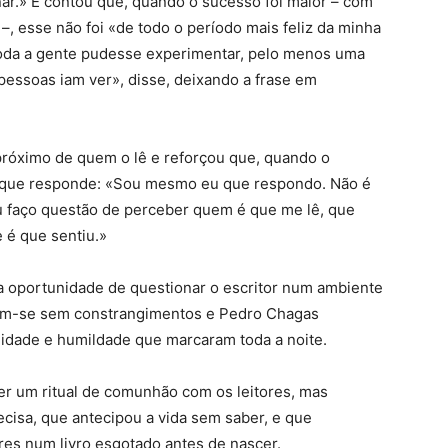
ar.» E contou que, quando o sucesso foi maior – com
 –, esse não foi «de todo o período mais feliz da minha
 toda a gente pudesse experimentar, pelo menos uma
 pessoas iam ver», disse, deixando a frase em
próximo de quem o lê e reforçou que, quando o
le que responde: «Sou mesmo eu que respondo. Não é
 faço questão de perceber quem é que me lê, que
 é que sentiu.»
 a oportunidade de questionar o escritor num ambiente
ram-se sem constrangimentos e Pedro Chagas
idade e humildade que marcaram toda a noite.
zer um ritual de comunhão com os leitores, mas
sa, que antecipou a vida sem saber, e que
res num livro esgotado antes de nascer.