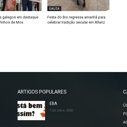
GALIZA
s galegos em destaque
Festa do Boi regressa amanhã para
 Vinhos de Mos
celebrar tradição secular em Allariz
ARTIGOS POPULARES
C
EBA
Ú
7 de Julho, 2020
P
A