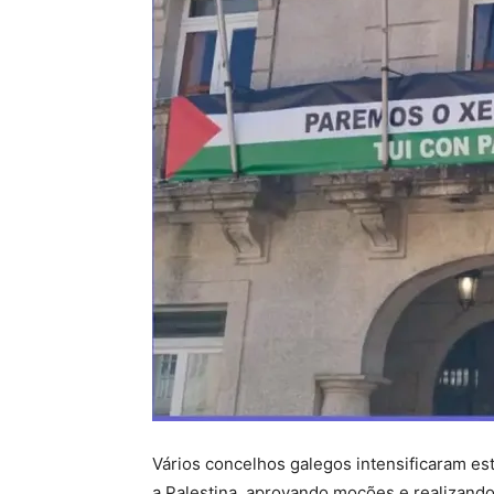
Vários concelhos galegos intensificaram es
a Palestina, aprovando moções e realizand