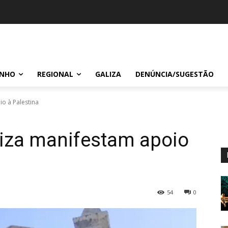
INHO
REGIONAL
GALIZA
DENÚNCIA/SUGESTÃO
o à Palestina
liza manifestam apoio
54
0